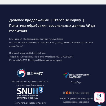
Деловое предложение
Franchise Inquiry
|
|
Политика обработки персональных данных Айди
госпиталя
Клиника ID, 142, Досан-деро, Гангнам-гу, Сеул, Корея
Мы расположены рядом с гостиницей Young Dong, 200 м от 1-го выхода станции
метро “Sinsa”.
Почтовой адрес:
cis@idhospital.com
Telegram: IDhospitalRussian, Imo/ Whatsapp:
+82-10-4099-5904
Копирайтⓒ 2017 ID Hospital Все права защищены.
Министерство здравоохранения и
Город Сеул
социального обеспечения
Институт развития индустрии
здравоохранения Кореи
Госпиталь Бундан Сеульского