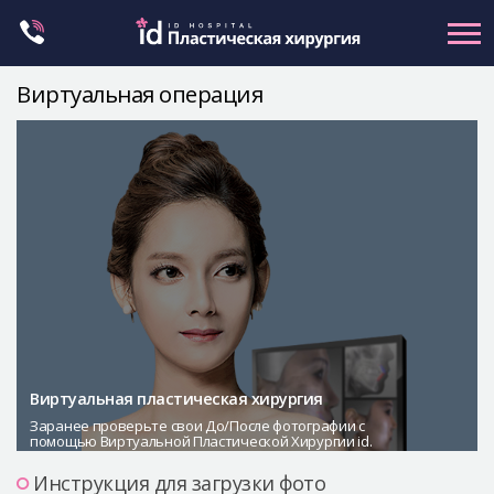
Skip
to
content
Виртуальная операция
Контуринг лица
Ортогнатическая хирургия
Ринопластика
Пластика глаз
Омоложение
Маммопластика
Petit
Контуринг тела
Виртуальная пластическая хирургия
Заранее проверьте свои До/После фотографии с
Let Me In
помощью Виртуальной Пластической Хирургии id.
О клинике id
Инструкция для загрузки фото