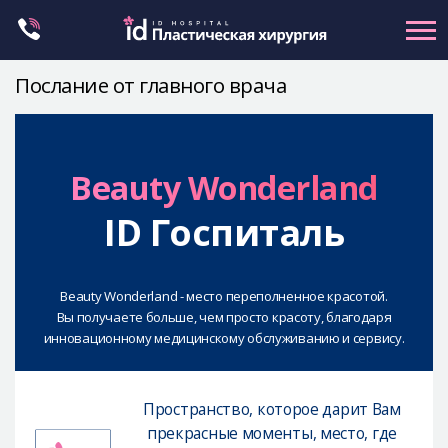
Skip
to
content
Послание от главного врача
Контуринг лица
Ортогнатическая хирургия
Beauty Wonderland
Ринопластика
ID Госпиталь
Пластика глаз
Омоложение
Маммопластика
Beauty Wonderland - место переполненное красотой.
Вы получаете больше, чем просто красоту, благодаря
Petit
инновационному медицинскому обслуживанию и сервису.
Контуринг тела
Let Me In
Пространство, которое дарит Вам
О клинике id
прекрасные моменты, место, где