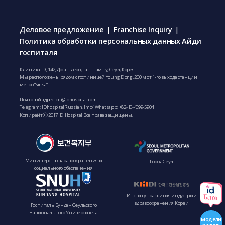
Деловое предложение
Franchise Inquiry
|
|
Политика обработки персональных данных Айди
госпиталя
Клиника ID, 142, Досан-деро, Гангнам-гу, Сеул, Корея
Мы расположены рядом с гостиницей Young Dong, 200 м от 1-го выхода станции
метро “Sinsa”.
Почтовой адрес:
cis@idhospital.com
Telegram: IDhospitalRussian, Imo/ Whatsapp: +82-10-4099-5904
Копирайтⓒ 2017 ID Hospital Все права защищены.
Министерство здравоохранения и
Город Сеул
социального обеспечения
Институт развития индустрии
здравоохранения Кореи
Госпиталь Бундан Сеульского
Национального Университета
модели