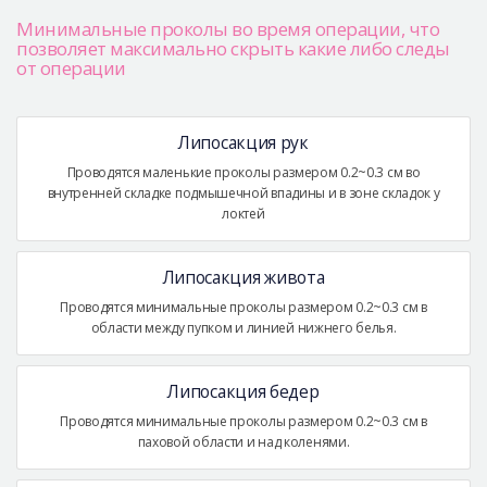
Минимальные проколы во время операции, что
позволяет максимально скрыть какие либо следы
от операции
Липосакция рук
Проводятся маленькие проколы размером 0.2~0.3 см во
внутренней складке подмышечной впадины и в зоне складок у
локтей
Липосакция живота
Проводятся минимальные проколы размером 0.2~0.3 см в
области между пупком и линией нижнего белья.
Липосакция бедер
Проводятся минимальные проколы размером 0.2~0.3 см в
паховой области и над коленями.