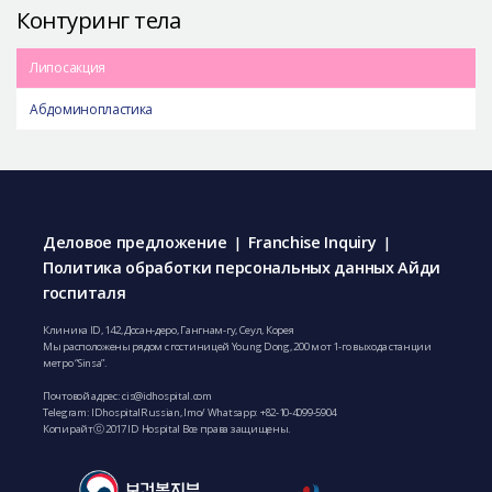
Контуринг тела
Липосакция
Абдоминопластика
Деловое предложение
Franchise Inquiry
|
|
Политика обработки персональных данных Айди
госпиталя
Клиника ID, 142, Досан-деро, Гангнам-гу, Сеул, Корея
Мы расположены рядом с гостиницей Young Dong, 200 м от 1-го выхода станции
метро “Sinsa”.
Почтовой адрес:
cis@idhospital.com
Telegram: IDhospitalRussian, Imo/ Whatsapp:
+82-10-4099-5904
Копирайтⓒ 2017 ID Hospital Все права защищены.