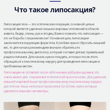
Безопасная хирургия
Что такое липосакция?
Консультация
Реальные До/После селфи
Липосакция тела — это эстетическая операция, основной целью
которой является удаление лишних жировых отложений в области
живота, бедер, спины, рук и ягодиц. Важно помнить что липосакция —
это не борьба с лишним весом ! Основная цель липосакции
заключается в коррекции форм тела. Если Вам нужно сбросить лишний
вес, то для начала рекомендуем вначале обратиться к
профессиональному диетологу, который составит для вас правильный
рацион питания. Для начала нужно похудеть, и только после этого
обращаться к пластическому хирургу для проведения липосакции в
проблемных местах.
Липосакция не оставляет после себя никаких рубцов и шрамов, что
очень важно для сохранения эстетической красоты кожи. Для удаления
лишней жировой ткани профессиональному пластическому хирургу
достаточно лишь несколько проколов в 0,2-0,3 мм, через которые
удаляются лишние сантиметры.