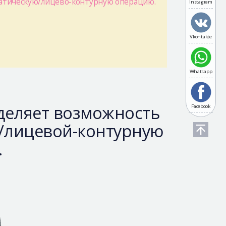
атическую/лицево-контурную операцию.
Instagram
Vkontakte
Whatsapp
деляет возможность
Facebook
/лицевой-контурную
.