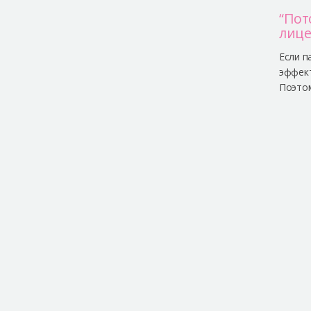
“Пот
лице
Если п
эффект
Поэто