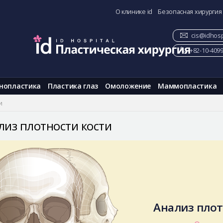
О клинике id
Безопасная хирургия
cis@idhosp
+82-10-409
нопластика
Пластика глаз
Омоложение
Маммопластика
и
лиз плотности кости
Анализ плот