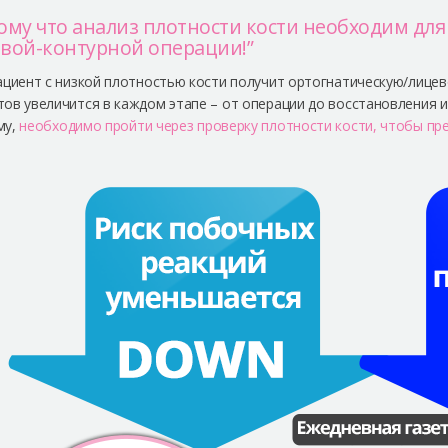
ому что анализ плотности кости необходим дл
вой-контурной операции!”
ациент с низкой плотностью кости получит ортогнатическую/лице
ов увеличится в каждом этапе – от операции до восстановления и
му,
необходимо пройти через проверку плотности кости, чтобы пр