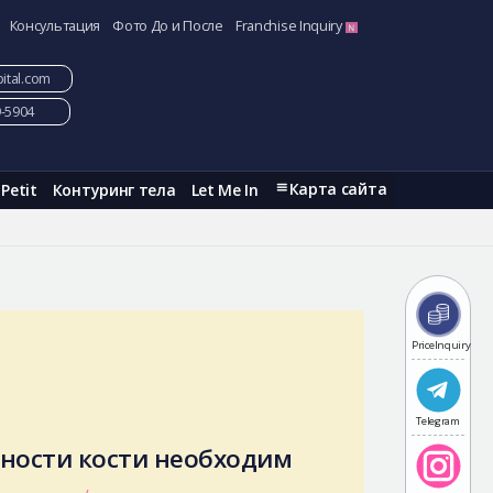
Консультация
Фото До и После
Franchise Inquiry
ital.com
9-5904
Карта сайта
Petit
Контуринг тела
Let Me In
PriceInquiry
Telegram
ности кости необходим