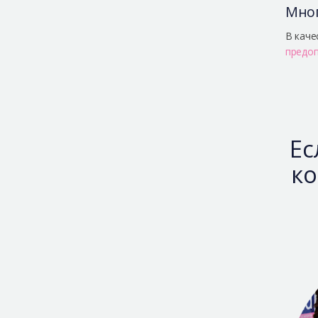
Мног
В каче
предоп
Ес
ко