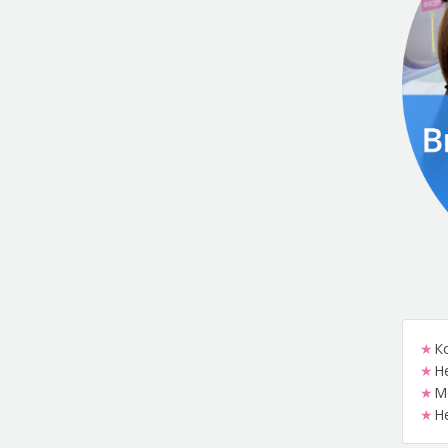
К
Н
М
Н