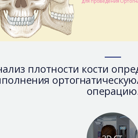
для проведения Ортогн
нализ плотности кости опре
полнения ортогнатическую
операцию