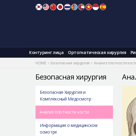
Skip
to
content
Контуринг лица
Ортогнатическая хирургия
Ри
HOME
Безопасная хирургия
Анализ плотности кост
Безопасная хирургия
Ана
Безопасная Хирургия и
Комплексный Медосмотр
Анализ плотности кости
Информация о медицинском
осмотре