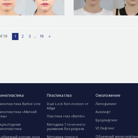
f 19
1
2
3
…
19
»
Ринопластика
Пластика глаз
Омоложение
инопластика Barbie Line
Dual Lock Non-incision от
Липофилинг
Айди
иноплаcтика «Мягкий
Акюлифт
меш»
Пластика глаз «Bambi»
Броулифтинг
кульптурная
Методика 7-точечного
V3 Лифтинг
инопластика
ушивания без разреза
Объемный мини-лифтин
-образный кончик носа
Методика тонкого