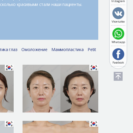
Instagram
сколько красивыми стали наши пациенты.
Vkontakte
Whatsapp
тика глаз
Омоложение
Маммопластика
Petit
Facebook