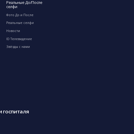
Реальные До/После
селфи
Фото До и После
Реальные селфи
Новости
ID Телевидение
Звёзды с нами
и госпиталя