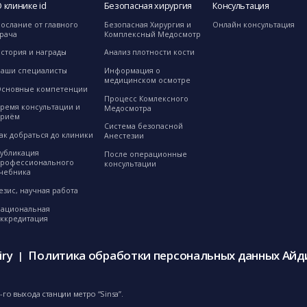
 клинике id
Безопасная хирургия
Консультация
ослание от главного
Безопасная Хирургия и
Онлайн консультация
рача
Комплексный Медосмотр
стория и награды
Анализ плотности кости
аши специалисты
Информация о
медицинском осмотре
сновные компетенции
Процесс Комлексного
ремя консультации и
Медосмотра
приём
Система безопасной
ак добраться до клиники
Анестезии
убликация
После операционные
рофессионального
консультации
чебника
езис, научная работа
ациональная
ккредитация
iry
Политика обработки персональных данных Айд
|
го выхода станции метро “Sinsa”.