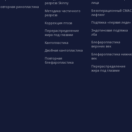
лица
разреза Skinny
овторная ринопластика
Безоперационный СМАС
Методика частичного
лифтинг
разреза
Подтяжка «первая леди»
Коррекция птоза
Эндотиновая подтяжка
Перераспределение
лба
жира под глазами
Блефаропластика
Кантопластика
верхних век
Двойная кантопластика
Блефаропластика нижни
Повторная
век
блефаропластика
Перераспределение
жира под глазами