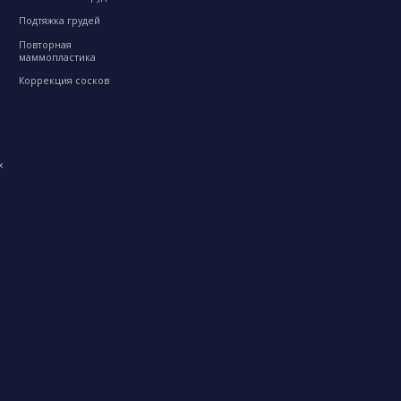
Подтяжка грудей
Повторная
маммопластика
Коррекция сосков
х