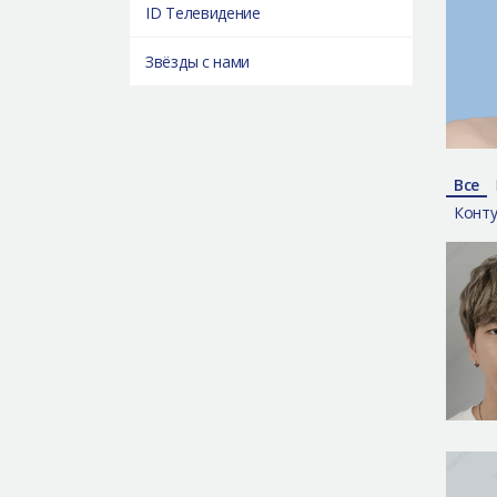
ID Телевидение
Звёзды с нами
Все
Конту