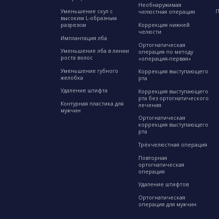
Необнаружимая
Уменьшение скул с
П
челюстная операция
высоким L-образным
разрезом
Коррекция нижней
челюсти
Имплантация лба
Ортогнатическая
Уменьшение лба в линии
операция по методу
роста волос
«операция-первая»
Уменьшение губного
Коррекция выступающего
желобка
рта
Удаление штифта
Коррекция выступающего
рта без ортогнатического
Контурная пластика для
лечения
мужчин
Ортогнатическая
коррекция выступающего
рта
Трёхчелюстная операция
Повторная
ортогнатическая
операция
Удаление штифтов
Ортогнатическая
операция для мужчин