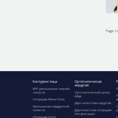
Page 1 o
Контуринг лица
Ортогнатическая
хирургия
MVT уменьшение нижней
Р
челюсти
Ортогнатический центр
Р
Айди
Операция Мини V-line
Двух-челюстная хирургия
Уменьшение квадратной
С
челюсти
Двухчелюстная операция
р
без фиксации
Операция V-line
C