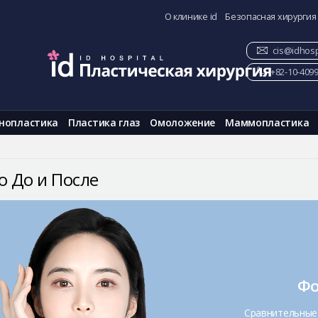
О клинике id
Безопасная хирургия
cis@idhosp
+82-10-409
нопластика
Пластика глаз
Омоложение
Маммопластика
о До и После
Фо
Сравнительные