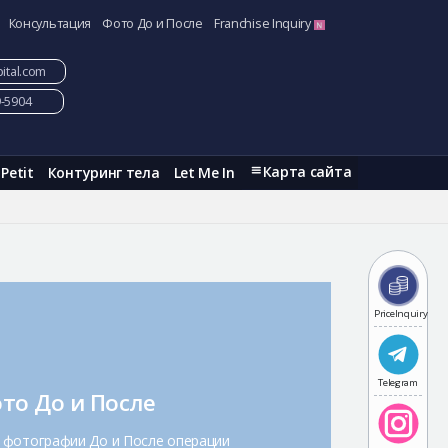
Консультация
Фото До и После
Franchise Inquiry
ital.com
9-5904
Карта сайта
Petit
Контуринг тела
Let Me In
PriceInquiry
Telegram
то До и После
 фотографии До и После операции