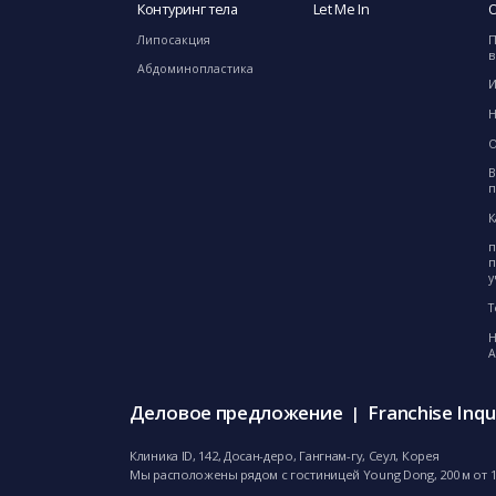
Контуринг тела
Let Me In
О
Липосакция
П
в
Абдоминопластика
И
Н
О
В
К
п
п
у
Т
Н
А
Деловое предложение
Franchise Inqu
|
Клиника ID, 142, Досан-деро, Гангнам-гу, Сеул, Корея
Мы расположены рядом с гостиницей Young Dong, 200 м от 1-