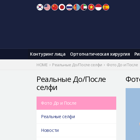
Skip
to
content
Контуринг лица
Ортогнатическая хирургия
Ри
HOME
Реальные До/После селфи
Фото До и После
Реальные До/После
Фот
селфи
Фото До и После
Реальные селфи
Новости