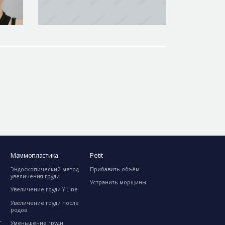
Маммопластика
Petit
Эндоскопический метод
Прибавить объём
увеличения груди
Устранить морщины
Увеличение груди Y-Line
Увеличение груди после
родов
г
Уменьшение груди