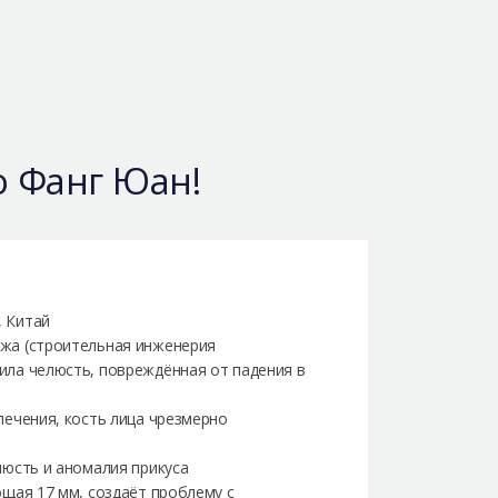
о Фанг Юан!
 Китай
жа (строительная инженерия
ла челюсть, повреждённая от падения в
лечения, кость лица чрезмерно
люсть и аномалия прикуса
щая 17 мм, создаёт проблему с