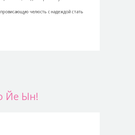
 провисающую челюсть с надеждой стать
о Йе Ын!