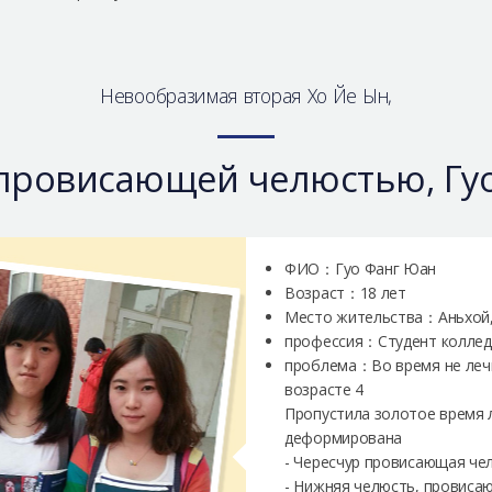
Невообразимая вторая Хо Йе Ын,
провисающей челюстью, Гу
ФИО：Гуо Фанг Юан
Возраст：18 лет
Место жительства：Аньхой,
профессия：Студент коллед
проблема：Во время не лечи
возрасте 4
Пропустила золотое время 
деформирована
- Чересчур провисающая че
- Нижняя челюсть, провисаю