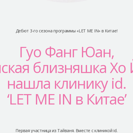
Дебют 3-го сезона программы «LET ME IN» в Китае!
Гуо Фанг Юан,
ская близняшка Хо
нашла клинику id.
‘LET ME IN в Китае’
Первая участница из Тайваня. Вместе с клиникой id.