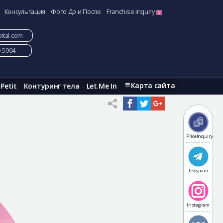
Консультация
Фото До и После
Franchise Inquiry
ital.com
9-5904
Карта сайта
Petit
Контуринг тела
Let Me In
PriceInquiry
Telegram
Instagram