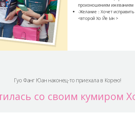
произношением ижеванием
-Желание：Хочет исправить
<второй Хо Йе Ын >
Гуо Фанг Юан наконец-то приехала в Корею!
тилась со своим кумиром Х