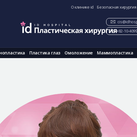
О клинике id
Безопасная хирургия
cis@idhosp
+82-10-409
нопластика
Пластика глаз
Омоложение
Маммопластика