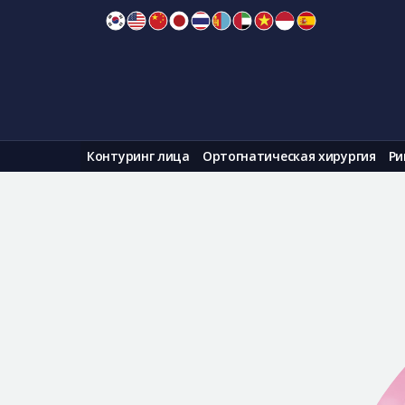
Skip
to
content
Контуринг лица
Ортогнатическая хирургия
Ри