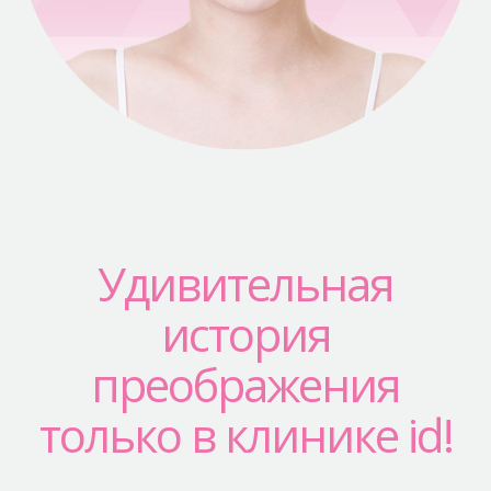
Безопасная хирургия
Консультация
Реальные До/После селфи
Удивительная
история
преображения
только в клинике id!