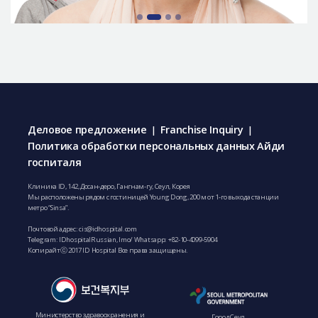
Деловое предложение
Franchise Inquiry
|
|
Политика обработки персональных данных Айди
госпиталя
Клиника ID, 142, Досан-деро, Гангнам-гу, Сеул, Корея
Мы расположены рядом с гостиницей Young Dong, 200 м от 1-го выхода станции
метро “Sinsa”.
Почтовой адрес:
cis@idhospital.com
Telegram: IDhospitalRussian, Imo/ Whatsapp:
+82-10-4099-5904
Копирайтⓒ 2017 ID Hospital Все права защищены.
Министерство здравоохранения и
Город Сеул