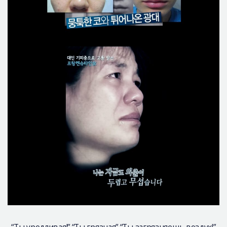
“Ты уродливая!” “Ты грязная” “Ты загрязняешь воздух!”