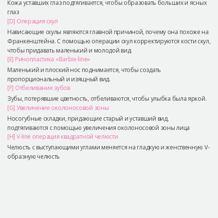
Кожа уставших глаз подтягивается, чтобы образовать больших и ясных
глаз
[D] Операция скул
Нависающие скулы являются главной причиной, почему она похоже на
Франкенштейна. С помощью операции скул корректируются кости скул,
чтобы придавать маленький и молодой вид.
[E] Ринопластика «Barbie-line»
Маленький и плоский нос поднимается, чтобы создать
пропорциональный и изящный вид.
[F] Отбеливание зубов
Зубы, потерявшие цветность, отбеливаются, чтобы улыбка была яркой.
[G] Увеличение околоносовой зоны
Носогубные складки, придающие старый и уставший вид,
подтягиваются с помощью увеличения околоносовой зоны лица
[H] V-line операция квадратной челюсти
Челюсть с выступающими углами меняется на гладкую и женственную V-
образную челюсть