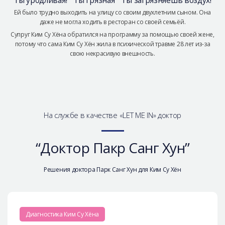
Ей было трудно выходить на улицу со своим двухлетним сыном. Она
даже не могла ходить в ресторан со своей семьёй.
Супруг Ким Су Хёна обратился на программу за помощью своей жене,
потому что сама Ким Су Хён жила в психической травме 28 лет из-за
свою некрасивую внешность.
На службе в качестве «LET ME IN» доктор
“Доктор Пакр Санг Хун”
Решения доктора Парк Санг Хун для Ким Су Хён
Диагностика Ким Су Хёна