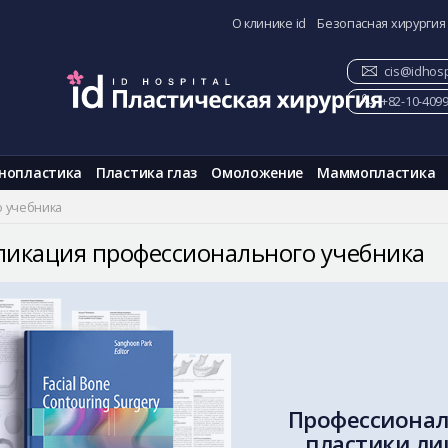
О клинике id
Безопасная хирургия
cis@idhosp
+82-10-409
нопластика
Пластика глаз
Омоложение
Маммопластика
о учебника
ликация профессионального учебника
Профессионал
пластики лиц