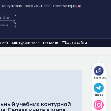
Консультация
Фото До и После
Franchise Inquiry
ital.com
9-5904
Карта сайта
Petit
Контуринг тела
Let Me In
PriceInquiry
Telegram
ьный учебник контурной
а. Первая книга в мире.