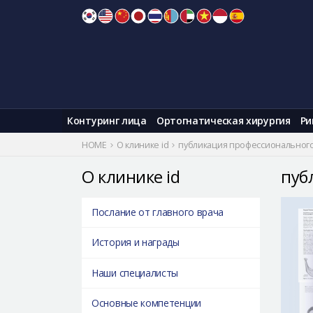
Skip
to
content
Контуринг лица
Ортогнатическая хирургия
Ри
HOME
О клинике id
публикация профессиональног
О клинике id
пуб
Послание от главного врача
История и награды
Наши специалисты
Основные компетенции