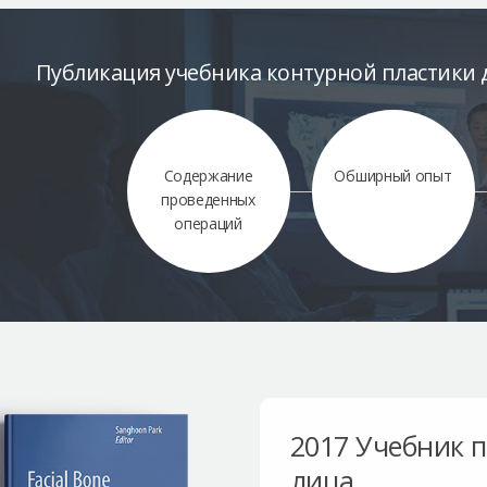
Публикация учебника контурной пластики д
Содержание
Обширный опыт
проведенных
операций
2017 Учебник 
лица