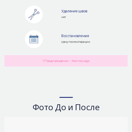
Удаление швов
нет
Восстановление
сразу после операции
※ Предупреждение： Alert message
Фото До и После