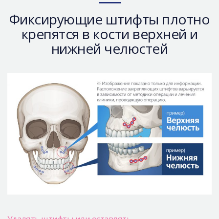
Безопасная хирургия
Фиксирующие штифты плотно
Консультация
крепятся в кости верхней и
Реальные До/После селфи
нижней челюстей
Удалять штифты или оставлять