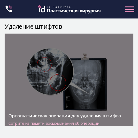
Skip
to
content
Удаление штифтов
Контуринг лица
Ортогнатическая хирургия
Ринопластика
Пластика глаз
Омоложение
Маммопластика
Petit
Контуринг тела
Ортогнатическая операция для удаления штифта
Let Me In
Сотрите из памяти восмоминания об операции
О клинике id