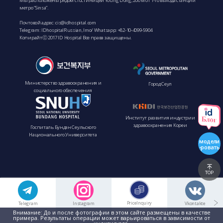
Мы расположены рядом с гостиницей Young Dong, 200 м от 1-го выхода станции
метро “Sinsa”.
Почтовой адрес:
cis@idhospital.com
Telegram: IDhospitalRussian, Imo/ Whatsapp: +82-10-4099-5904
Копирайтⓒ 2017 ID Hospital Все права защищены.
Министерство здравоохранения и
Город Сеул
социального обеспечения
Институт развития индустрии
здравоохранения Кореи
Госпиталь Бундан Сеульского
Национального Университета
модели
-ровать
TOP
PriceInquiry
Telegram
Instagram
Vkontakte
Внимание: До и после фотографии в этом сайте размещены в качестве
примера. Результаты операции может варьироваться в зависимости от