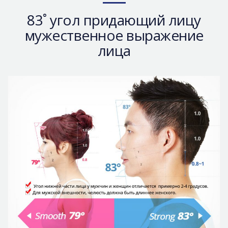
Безопасная хирургия
83˚ угол придающий лицу
Консультация
мужественное выражение
Реальные До/После селфи
лица