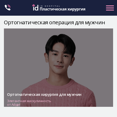
Skip
to
content
Ортогнатическая операция для мужчин
Контуринг лица
Ортогнатическая хирургия
Ринопластика
Пластика глаз
Омоложение
Маммопластика
Petit
Контуринг тела
Ортогнатическая хирургия для мужчин
Элегантная маскулинность
Let Me In
от Айди!
О клинике id