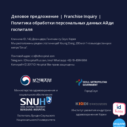
Деловое предложение
Franchise Inquiry
|
|
Политика обработки персональных данных Айди
госпиталя
Клиника ID, 142, Досан-деро, Гангнам-гу, Сеул, Корея
Мы расположены рядом с гостиницей Young Dong, 200 м от 1-го выхода станции
метро “Sinsa”.
Почтовой адрес:
cis@idhospital.com
Telegram: IDhospitalRussian, Imo/ Whatsapp:
+82-10-4099-5904
Копирайтⓒ 2017 ID Hospital Все права защищены.
Министерство здравоохранения и
Город Сеул
социального обеспечения
Институт развития индустрии
здравоохранения Кореи
Госпиталь Бундан Сеульского
Национального Университета
модели
-ровать