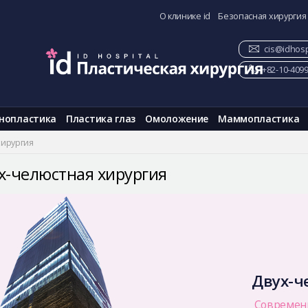
О клинике id
Безопасная хирургия
cis@idhosp
+82-10-409
нопластика
Пластика глаз
Омоложение
Маммопластика
хирургия
х-челюстная хирургия
Двух-ч
Современ