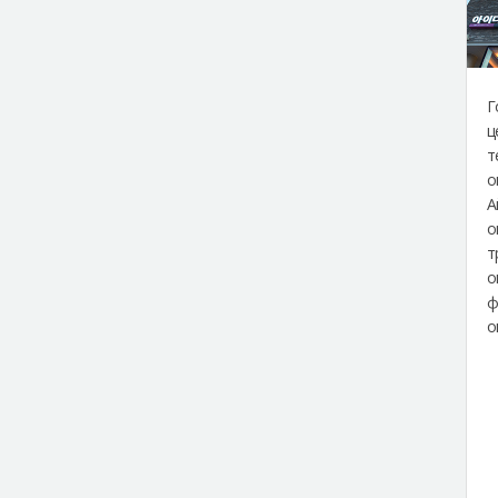
Г
ц
т
о
А
о
т
о
ф
о