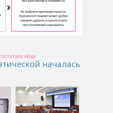
госпитале Айди
атической началась