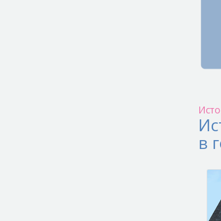
Исто
Ис
в 