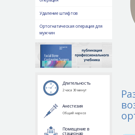
Удаление штифтов
Ортогнатическая операция для
мужчин
Длительность
Ра
2 часа 30 минут
во
Анестезия
ор
Общий наркоз
Помещение в
стационар