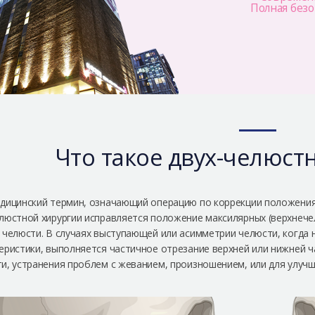
Полная без
Что такое двух-челюст
дицинский термин, означающий операцию по коррекции положени
люстной хирургии исправляется положение максилярных (верхнеч
 челюсти. В случаях выступающей или асимметрии челюсти, когда
еристики, выполняется частичное отрезание верхней или нижней 
и, устранения проблем с жеванием, произношением, или для улучш