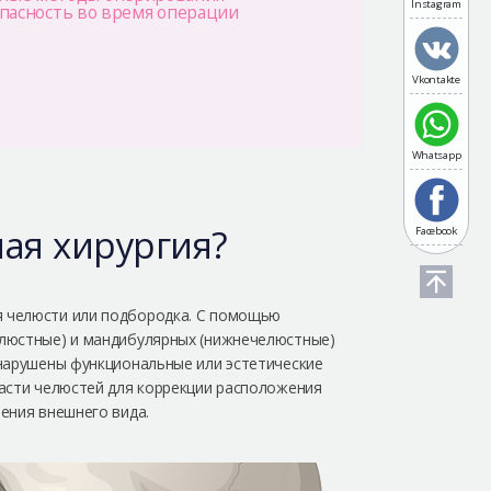
Instagram
опасность во время операции
Vkontakte
Whatsapp
ная хирургия?
Facebook
я челюсти или подбородка. С помощью
елюстные) и мандибулярных (нижнечелюстные)
 нарушены функциональные или эстетические
части челюстей для коррекции расположения
ения внешнего вида.