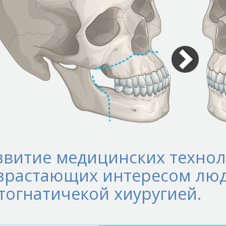
звитие медицинских технол
зрастающих интересом люд
тогнатичекой хиуругией.