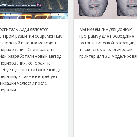
оспиталь Айди является
Мы имеем симуляционную
ентром развития современных
программу для проведения
ехнологий и новых методов
ортогнатической операции, 
перирования. Специалисты
также стоматологический
йди разработали новый метод
принтер для 3D моделирова
перирования, которая не
ребует установки брекетов до
перации, а также не требует
иксации челюсти после
перации.