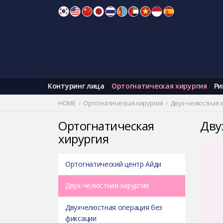
Skip
to
content
Контуринг лица
Ортогнатическая хирургия
Ри
HOME
Ортогнатическая хирургия
Двух-челюстная 
Ортогнатическая
Дву
хирургия
Ортогнатический центр Айди
Двух-челюстная хирургия
Двухчелюстная операция без
фиксации