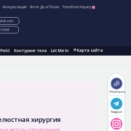
Консультация
Фото До и После
Franchise Inquiry
ital.com
9-5904
Карта сайта
Petit
Контуринг тела
Let Me In
PriceInquiry
Telegram
елюстная хирургия
ные методы оперирования