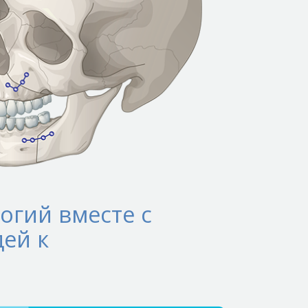
огий вместе с
ей к