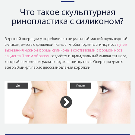
Безопасная хирургия
Что такое скульптурная
Консультация
ринопластика с силиконом?
Реальные До/После селфи
В данной операции употребляется специальный мягкий скульптурный
силикон, вместе с хрящевой тканью, чтобы поднять спинку носа
путём
вырезания нужной формы силикона в соответствии с формой носа
пациента. Таким образом с
оздаётся индивидуальный имплантат носа,
который поможет визуально поднять спинку носа. Операция длится
всего 30 минут, период восстановления короткий.