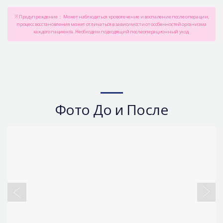
※ Предупреждение： Может наблюдаться кровотечение и воспаление после операции,
процесс восстановления может отличаться в зависимости от особенностей организма
каждого пациента. Необходим подходящий послеоперационный уход.
Фото До и После