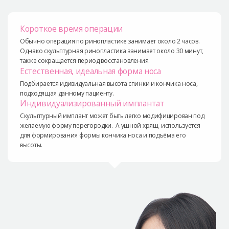
Короткое время операции
Обычно операция по ринопластике занимает около 2 часов.
Однако скульптурная ринопластика занимает около 30 минут,
также сокращается период восстановления.
Естественная, идеальная форма носа
Подбирается идивидуальная высота спинки и кончика носа,
подходящая данному пациенту.
Индивидуализированный имплантат
Скульптурный имплант может быть легко модифицирован под
желаемую форму перегородки. А ушной хрящ используется
для формирования формы кончика носа и подъёма его
высоты.