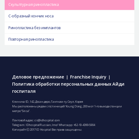
Скульптурная ринопластика
C-образный кончик носа
Ринопластика без имплантов
Повторная ринопластика
Деловое предложение
Franchise Inquiry
|
|
Политика обработки персональных данных Айди
госпиталя
Клиника ID, 142, Досан-деро, Гангнам-гу, Сеул, Корея
Мы расположены рядом с гостиницей Young Dong, 200 м от 1-го выхода станции
метро “Sinsa”.
Почтовой адрес:
cis@idhospital.com
Telegram: IDhospitalRussian, Imo/ Whatsapp: +82-10-4099-5904
Копирайтⓒ 2017 ID Hospital Все права защищены.