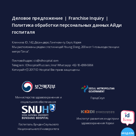
Деловое предложение
Franchise Inquiry
|
|
Политика обработки персональных данных Айди
госпиталя
Клиника ID, 142, Досан-деро, Гангнам-гу, Сеул, Корея
Мы расположены рядом с гостиницей Young Dong, 200 м от 1-го выхода станции
метро “Sinsa”.
Почтовой адрес:
cis@idhospital.com
Telegram: IDhospitalRussian, Imo/ Whatsapp:
+82-10-4099-5904
Копирайтⓒ 2017 ID Hospital Все права защищены.
Министерство здравоохранения и
Город Сеул
социального обеспечения
Институт развития индустрии
здравоохранения Кореи
Госпиталь Бундан Сеульского
Национального Университета
модели