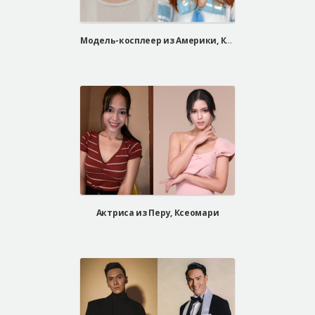
Модель-косплеер из Америки, Кристен
Актриса из Перу, Ксеомари