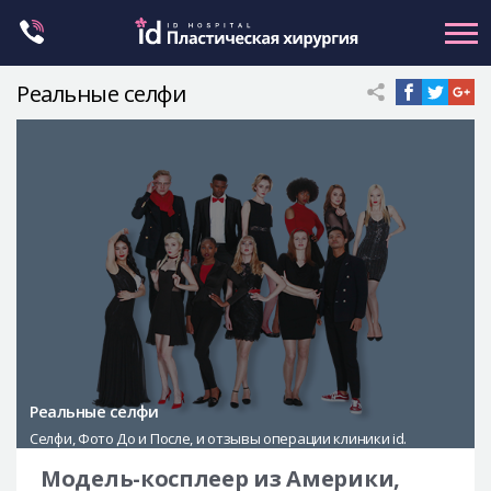
Skip
to
content
Реальные селфи
Контуринг лица
Ортогнатическая хирургия
Ринопластика
Пластика глаз
Омоложение
Маммопластика
Petit
Контуринг тела
Реальные селфи
Let Me In
Селфи, Фото До и После, и отзывы операции клиники id.
О клинике id
Модель-косплеер из Америки,