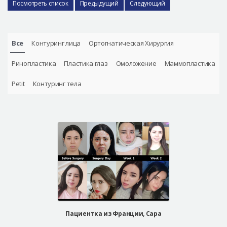
Посмотреть список
Предыдущий
Следующий
Все
Контуринг лица
Ортогнатическая Хирургия
Ринопластика
Пластика глаз
Омоложение
Маммопластика
Petit
Контуринг тела
Пациентка из Франции, Сара