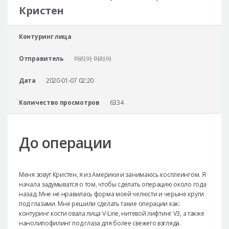
Безопасная хирургия
Кристен
Консультация
Контуринг лица
Реальные До/После селфи
Отправитель
마리아 마리아
Дата
2020-01-07 02:20
Количество просмотров
6334
До операции
Меня зовут Кристен, я из Америки и занимаюсь косплеингом. Я
начала задумыватся о том, чтобы сделать операцию около года
назад. Мне не нравилась форма моей челюсти и черыне круги
под глазами. Мне решили сделать такие операции как:
контуринг кости овала лица V-Line, нитевой лифтинг V3, а также
нанолипофилинг под глаза для более свежего взгляда.