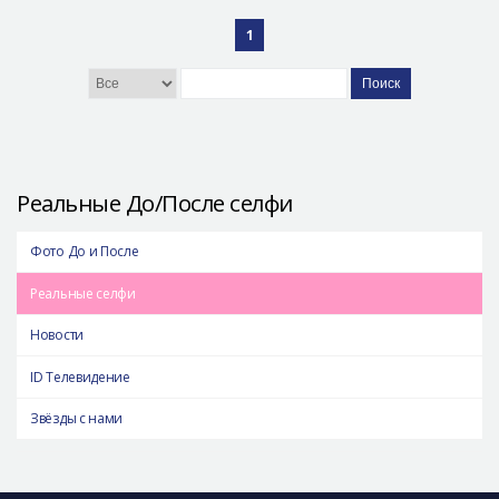
1
Поиск
Реальные До/После селфи
Фото До и После
Реальные селфи
Новости
ID Телевидение
Звёзды с нами