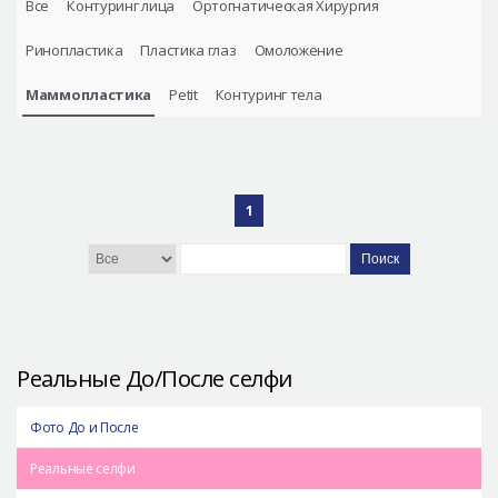
Все
Контуринг лица
Ортогнатическая Хирургия
Безопасная хирургия
Ринопластика
Пластика глаз
Омоложение
Консультация
Реальные До/После селфи
Маммопластика
Petit
Контуринг тела
1
Поиск
Реальные До/После селфи
Фото До и После
Реальные селфи