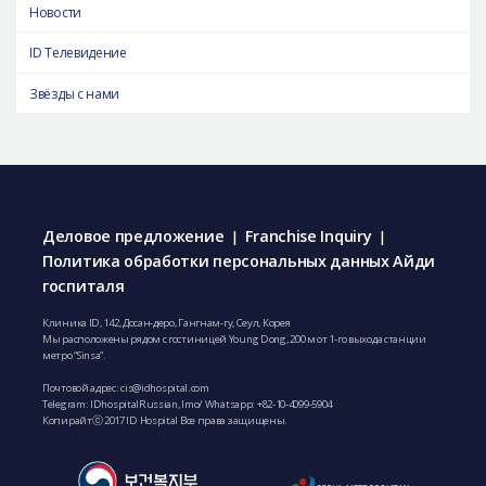
Новости
ID Телевидение
Звёзды с нами
Деловое предложение
Franchise Inquiry
|
|
Политика обработки персональных данных Айди
госпиталя
Клиника ID, 142, Досан-деро, Гангнам-гу, Сеул, Корея
Мы расположены рядом с гостиницей Young Dong, 200 м от 1-го выхода станции
метро “Sinsa”.
Почтовой адрес:
cis@idhospital.com
Telegram: IDhospitalRussian, Imo/ Whatsapp:
+82-10-4099-5904
Копирайтⓒ 2017 ID Hospital Все права защищены.