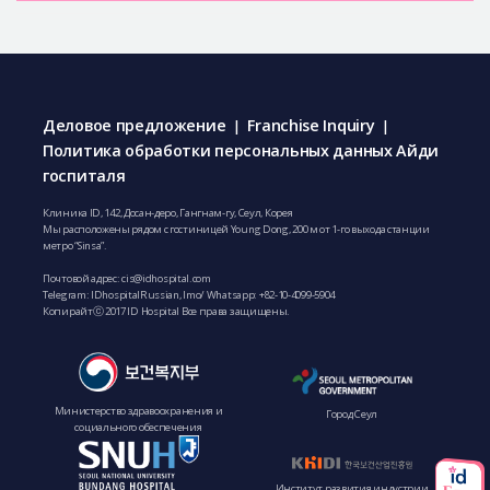
Деловое предложение
Franchise Inquiry
|
|
Политика обработки персональных данных Айди
госпиталя
Клиника ID, 142, Досан-деро, Гангнам-гу, Сеул, Корея
Мы расположены рядом с гостиницей Young Dong, 200 м от 1-го выхода станции
метро “Sinsa”.
Почтовой адрес:
cis@idhospital.com
Telegram: IDhospitalRussian, Imo/ Whatsapp:
+82-10-4099-5904
Копирайтⓒ 2017 ID Hospital Все права защищены.
Министерство здравоохранения и
Город Сеул
социального обеспечения
Институт развития индустрии