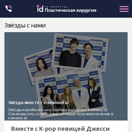
Skip
to
content
Звёзды с нами
Контуринг лица
Ортогнатическая хирургия
Ринопластика
Пластика глаз
Омоложение
Маммопластика
Petit
Звёзды вместе с клиникой id
Контуринг тела
Звёзды корейского шоу бизнеса выбирают клинику id.
Ознакомьтесь со звёздами, которые получили лечение в
Let Me In
клинике id.
О клинике id
Вместе с K-pop певицей Джесси