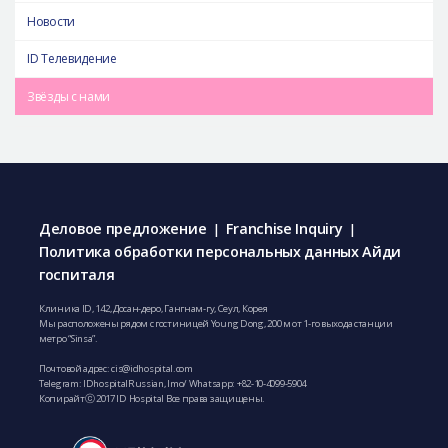
Новости
ID Телевидение
Звёзды с нами
Деловое предложение
Franchise Inquiry
|
|
Политика обработки персональных данных Айди
госпиталя
Клиника ID, 142, Досан-деро, Гангнам-гу, Сеул, Корея
Мы расположены рядом с гостиницей Young Dong, 200 м от 1-го выхода станции
метро “Sinsa”.
Почтовой адрес:
cis@idhospital.com
Telegram: IDhospitalRussian, Imo/ Whatsapp:
+82-10-4099-5904
Копирайтⓒ 2017 ID Hospital Все права защищены.