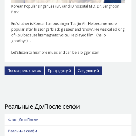
Korean Popular singer Lee (Eru) and ID hospital M.D. Dr. Sanghoon
Park
Eru’s father is Korean famous singer Tae Jin-Ah. He became more
popular after hi ssongs “black glasses” and “snow”. He was called king
of R&B because his magnetic voice. He played film 《hello
goodbye》.
Let’s listen to his more music and can be a bigger star!
Посмотреть список
Предыдущий
Следующий
Реальные До/После селфи
Фото До и После
Реальные селфи