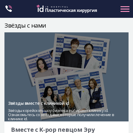
Skip
to
content
Звёзды с нами
Контуринг лица
Ортогнатическая хирургия
Ринопластика
Пластика глаз
Омоложение
Маммопластика
Petit
Звёзды вместе с клиникой id
Контуринг тела
Звёзды корейского шоу бизнеса выбирают клинику id.
Ознакомьтесь со звёздами, которые получили лечение в
Let Me In
клинике id.
О клинике id
Вместе с K-pop певцом Эру