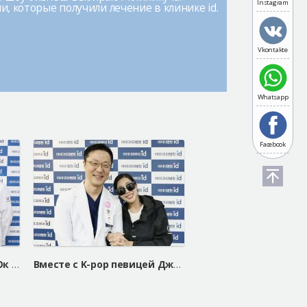
Instagram
, которые получили лечение в клинике id.
Vkontakte
Whatsapp
Facebook
Вместе с K-pop певицей Юк Джидам
Вместе с K-pop певицей Джесси