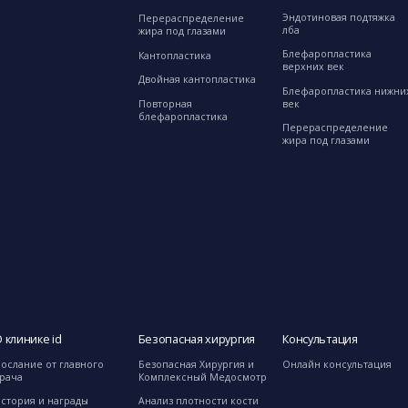
Эндотиновая подтяжка
Перераспределение
лба
жира под глазами
Блефаропластика
Кантопластика
верхних век
Двойная кантопластика
Блефаропластика нижни
Повторная
век
блефаропластика
Перераспределение
жира под глазами
 клинике id
Безопасная хирургия
Консультация
ослание от главного
Безопасная Хирургия и
Онлайн консультация
рача
Комплексный Медосмотр
стория и награды
Анализ плотности кости