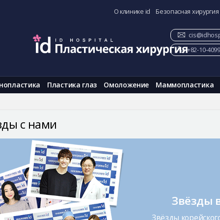
О клинике id
Безопасная хирургия
cis@idhosp
+82-10-409
нопластика
Пластика глаз
Омоложение
Маммопластика
зды с нами
Звёзды в
Звёзды корейского