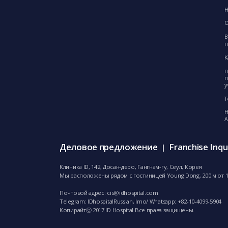
Н
О
В
К
п
п
у
Т
Н
А
Деловое предложение
Franchise Inqu
|
Клиника ID, 142, Досан-деро, Гангнам-гу, Сеул, Корея
Мы расположены рядом с гостиницей Young Dong, 200 м от 1-
Почтовой адрес:
cis@idhospital.com
Telegram: IDhospitalRussian, Imo/ Whatsapp: +82-10-4099-5904
Копирайтⓒ 2017 ID Hospital Все права защищены.