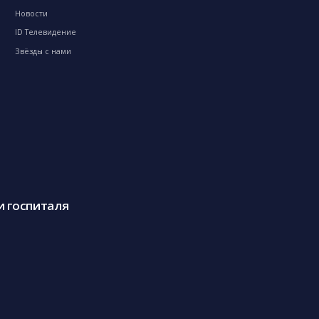
Новости
ID Телевидение
Звёзды с нами
и госпиталя