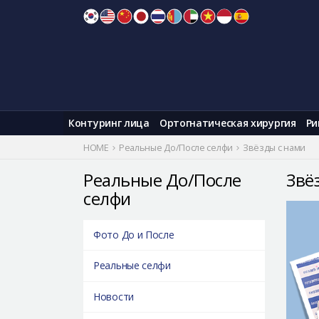
Skip
to
content
Контуринг лица
Ортогнатическая хирургия
Ри
HOME
Реальные До/После селфи
Звёзды с нами
Реальные До/После
Звё
селфи
Фото До и После
Реальные селфи
Новости