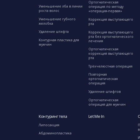
Ортогнатическая
Уменьшение лба в линии
операция по методу
роста волос
«операция-первая»
Уменьшение губного
Коррекция выступающего
желобка
рта
Удаление штифта
Коррекция выступающего
рта без ортогнатического
Контурная пластика для
лечения
мужчин
Ортогнатическая
коррекция выступающего
рта
Трёхчелюстная операция
Повторная
ортогнатическая
операция
Удаление штифтов
Ортогнатическая
операция для мужчин
Контуринг тела
Let Me In
О
Липосакция
П
в
Абдоминопластика
И