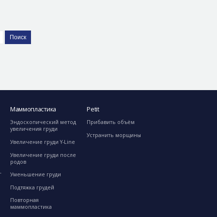
Поиск
Маммопластика
Petit
Эндоскопический метод
Прибавить объём
увеличения груди
Устранить морщины
Увеличение груди Y-Line
Увеличение груди после
родов
г
Уменьшение груди
Подтяжка грудей
Повторная
маммопластика