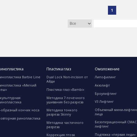
1
Ринопластика
Пластика глаз
Омоложение
инопластика Barbie Line
Dual Lock Non-incision от
Липофилинг
Айди
иноплаcтика «Мягкий
Акюлифт
меш»
Пластика глаз «Bambi»
Броулифтинг
кульптурная
Методика 7-точечного
V3 Лифтинг
инопластика
ушивания без разреза
Объемный мини-лифтин
-образный кончик носа
Методика тонкого
лица
разреза Skinny
овторная ринопластика
Безоперационный СМАС
Методика частичного
лифтинг
разреза
Подтяжка «первая леди»
Коррекция птоза