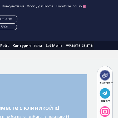
Консультация
Фото До и После
Franchise Inquiry
ital.com
9-5904
Карта сайта
Petit
Контуринг тела
Let Me In
PriceInquiry
Telegram
месте с клиникой id
 шоу бизнеса выбирают клинику id.