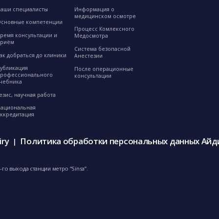
аши специалисты
Информация о
медицинском осмотре
сновные компетенции
Процесс Комлексного
ремя консультации и
Медосмотра
приём
Система безопасной
ак добраться до клиники
Анестезии
убликация
После операционные
рофессионального
консультации
чебника
езис, научная работа
ациональная
ккредитация
iry
Политика обработки персональных данных Айд
|
го выхода станции метро “Sinsa”.