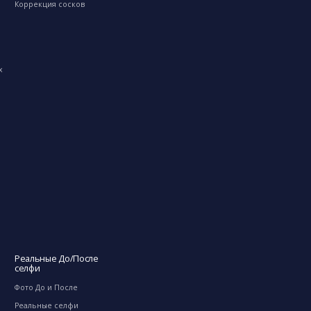
Коррекция сосков
х
Реальные До/После
селфи
Фото До и После
Реальные селфи