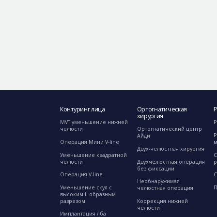
Контуринг лица
Ортогнатическая
хирургия
MVT уменьшение нижней
Р
челюсти
Ортогнатический центр
Р
Айди
Операция Мини V-line
Двух-челюстная хирургия
Уменьшение квадратной
С
челюсти
Двухчелюстная операция
р
без фиксации
Операция V-line
C
Необнаружимая
Уменьшение скул с
П
челюстная операция
высоким L-образным
разрезом
Коррекция нижней
челюсти
Имплантация лба