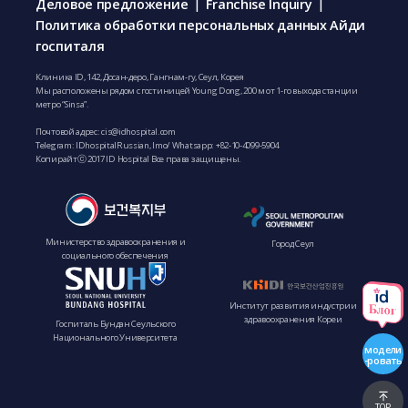
Деловое предложение
Franchise Inquiry
|
|
Политика обработки персональных данных Айди
госпиталя
Клиника ID, 142, Досан-деро, Гангнам-гу, Сеул, Корея
Мы расположены рядом с гостиницей Young Dong, 200 м от 1-го выхода станции
метро “Sinsa”.
Почтовой адрес:
cis@idhospital.com
Telegram: IDhospitalRussian, Imo/ Whatsapp:
+82-10-4099-5904
Копирайтⓒ 2017 ID Hospital Все права защищены.
Министерство здравоохранения и
Город Сеул
социального обеспечения
Институт развития индустрии
здравоохранения Кореи
Госпиталь Бундан Сеульского
Национального Университета
модели
-ровать
TOP