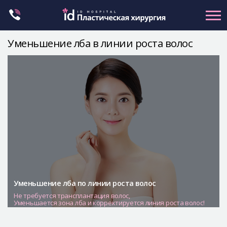
Skip
to
content
Уменьшение лба в линии роста волос
Контуринг лица
Ортогнатическая хирургия
Ринопластика
Пластика глаз
Омоложение
Маммопластика
Petit
Контуринг тела
Уменьшение лба по линии роста волос
Не требуется трансплантация волос,
Let Me In
Уменьшается зона лба и корректируется линия роста волос!
О клинике id