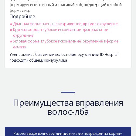
формирует естественный и красивый лоб, подходящий к любой
форме лица.
Подробнее
Длинная форма: меньше искривление, прямое округление
Круглая форма: глубокое искривление, диагональное
округление
Угловая форма: глубокое искривление, округление в форме
алмаза
Уменьшение лба в линии волос по методу клиники ID Hospital
подходит к общему контуру лица
Преимущества вправления
волос-лба
Разрез в виде волновой линии, никаких повреждений корням