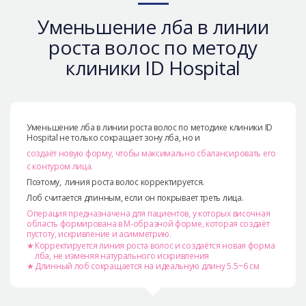
Безопасная хирургия
Уменьшение лба в линии
Консультация
роста волос по методу
Реальные До/После селфи
клиники ID Hospital
Уменьшение лба в линии роста волос по методике клиники ID
Hospital не только сокращает зону лба, но и
создаёт новую форму, чтобы максимально сбалансировать его
с контуром лица.
Поэтому, линия роста волос корректируется.
Лоб считается длинным, если он покрывает треть лица.
Операция предназначена для пациентов, у которых височная
область формирована в М-образной форме, которая создаёт
пустоту, искривление и асимметрию.
Корректируется линия роста волос и создаётся новая форма
лба, не изменяя натурального искривления
Длинный лоб сокращается на идеальную длину 5.5~6 см