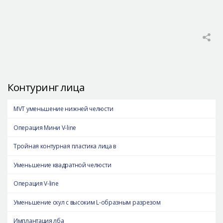
Контуринг лица
MVT уменьшение нижней челюсти
Операция Мини V-line
Тройная контурная пластика лица в
Уменьшение квадратной челюсти
Операция V-line
Уменьшение скул с высоким L-образным разрезом
Имплантация лба