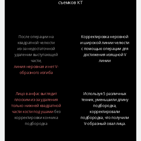
съемков КТ
После операции на
Корректировка неровной
квадратной челюсти
и широкой линии челюсти
из-за недостаточной
с помощью операции для
удалении выступающей
достижения изящной V
части,
линии
линия неровная и нет V-
образного изгиба
Лицо в анфас выглядит
Используя 5 различных
плоским из-за удаления
техник, уменьшили длину
только нижней квадратной
подбородка,
части кости под ушами
без
корректировали
корректировки кончика
подбородка, что получили
подбородка
V-образный овал лица.