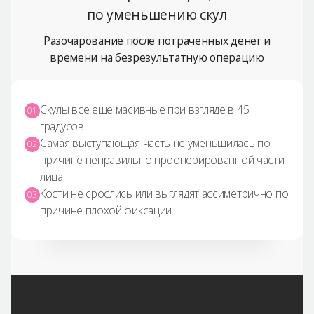
по уменьшению скул
Разочарование после потраченных денег и
времени
на безрезультатную операцию
Скулы все еще масивные при взгляде в 45
01
градусов
Самая выступающая часть не уменьшилась по
02
причине неправильно прооперированной части
лица
Кости не срослись или выглядят ассиметрично по
03
причине плохой фиксации