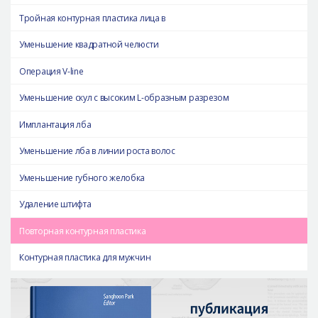
Тройная контурная пластика лица в
Уменьшение квадратной челюсти
Операция V-line
Уменьшение скул с высоким L-образным разрезом
Имплантация лба
Уменьшение лба в линии роста волос
Уменьшение губного желобка
Удаление штифта
Повторная контурная пластика
Контурная пластика для мужчин