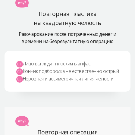
Безопасная хирургия
Повторная пластика
Консультация
на квадратную челюсть
Реальные До/После селфи
Разочарование после потраченных денег и
времени
на безрезультатную операцию
Лицо выглядит плоским в анфас
01
Кончик подбородка не ествественно острый
02
Неровная и ассиметричная линия челюсти
03
Повторная операция