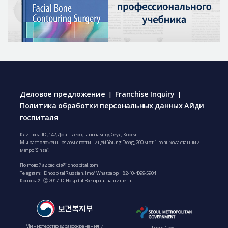
Деловое предложение
Franchise Inquiry
|
|
Политика обработки персональных данных Айди
госпиталя
Клиника ID, 142, Досан-деро, Гангнам-гу, Сеул, Корея
Мы расположены рядом с гостиницей Young Dong, 200 м от 1-го выхода станции
метро “Sinsa”.
Почтовой адрес:
cis@idhospital.com
Telegram: IDhospitalRussian, Imo/ Whatsapp: +82-10-4099-5904
Копирайтⓒ 2017 ID Hospital Все права защищены.
Министерство здравоохранения и
Город Сеул