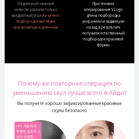
Из длинной нижней
При технике
челюсти удаляли только
оперирования V Logic
квадратный угол
из-за чего
длина подбородка
подбородок выглядит
укорачили и задвинули
крючковатым и длинным
назад, в результате
получили естественный
подбородок красивой
формы
Почему же повторная операция по
уменьшению
скул лучше всего в Айди?
Вы получите хорошо зафиксированные красивые
скулы безопасно
id가 개발하여
학회에 발표하고
널리 보급한