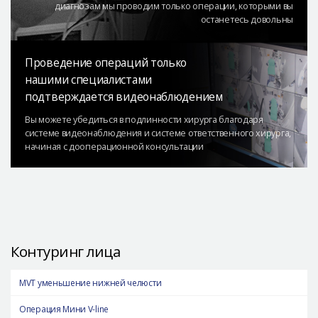
диагнозам мы
проводим только операции, которыми вы
останетесь довольны
Проведение операций только
нашими специалистами
подтверждается видеонаблюдением
Вы можете убедиться в подлинности хирурга благодаря
системе видеонаблюдения и системе ответственного хирурга,
начиная с дооперационной консультации
Контуринг лица
MVT уменьшение нижней челюсти
Операция Мини V-line