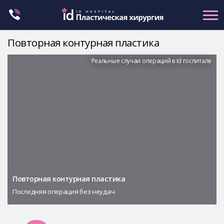
Skip
to
content
Повторная контурная пластика
Контуринг лица
Реальные случаи операций в Id госпитале
Ортогнатическая хирургия
Ринопластика
Пластика глаз
Омоложение
Маммопластика
Petit
Повторная контурная пластика
Контуринг тела
Последняя операция без неудач
Let Me In
О клинике id