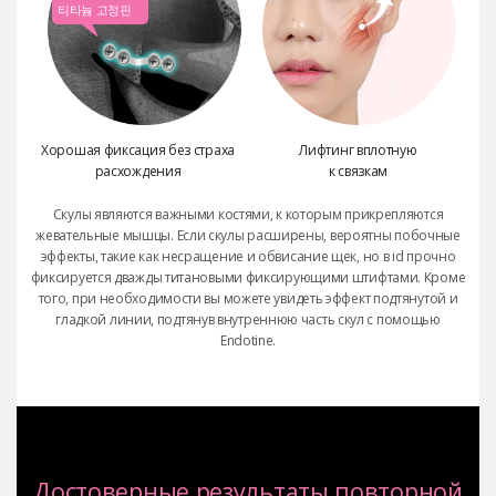
티타늄 고정핀
Хорошая фиксация без страха
Лифтинг вплотную
расхождения
к связкам
Скулы являются важными костями, к которым прикрепляются
жевательные мышцы.
Если скулы расширены, вероятны побочные
эффекты, такие как несращение
и обвисание щек, но в id прочно
фиксируется дважды титановыми фиксирующими штифтами.
Кроме
того, при необходимости вы можете увидеть эффект подтянутой и
гладкой линии,
подтянув внутреннюю часть скул с помощью
Endotine.
Достоверные результаты повторной