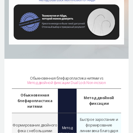
Обыкновенная блефаропластика нитями vs
Метод двойной фиксации Dual Lock Non-incision
Обыкновенная
Метод двойной
блефаропластика
фиксации
нитями
Быстрое заростание и
Формирование двойного
формирование
Метод
фека с небольшими
линии века благодаря