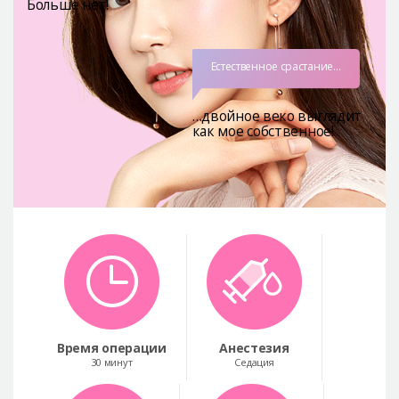
Больше нет!
Естественное срастание…
…двойное веко выглядит
как мое собственное!
Время операции
Анестезия
30 минут
Седация