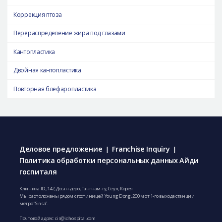
Коррекция птоза
Перераспределение жира под глазами
Кантопластика
Двойная кантопластика
Повторная блефаропластика
Деловое предложение
Franchise Inquiry
|
|
Политика обработки персональных данных Айди
госпиталя
Клиника ID, 142, Досан-деро, Гангнам-гу, Сеул, Корея
Мы расположены рядом с гостиницей Young Dong, 200 м от 1-го выхода станции
метро “Sinsa”.
Почтовой адрес:
cis@idhospital.com