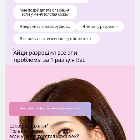
Мне подойдет эта операция,
если у меня толстая кожа?
Я переживаю из-за рубцов…
Я не хочу разрезы~
Я не хочу неестественное двойное веко...
Айди разрешил все эти
проблемы за 1 раз для Вас
Веко крепко зафиксированно двумя нитями
Шов разошолся?
Только разрез,
если у меня толстая кожа век?