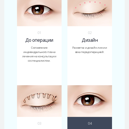
01
02
До операции
Дизайн
Составление
Разметка и дизайн линии
индивидуального плана
века перед операцией.
лечения на консультации
со специалистом.
03
04