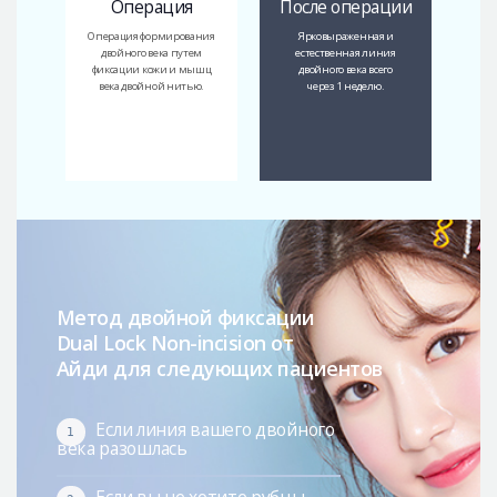
Операция
После операции
Операция формирования
Ярковыраженная и
двойного века путем
естественная линия
фиксации кожи и мышц
двойного века всего
века двойной нитью.
через 1 неделю.
Метод двойной фиксации
Dual Lock Non-incision от
Айди для следующих пациентов
Если линия вашего двойного
1
века разошлась
Если вы не хотите рубцы