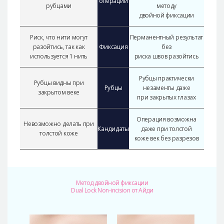
операции
рубцами
методу
двойной фиксации
Риск, что нити могут
Перманентный результат
разойтись, так как
Фиксация
без
используется 1 нить
риска швов разойтись
Рубцы практически
Рубцы видны при
Рубцы
незаменты даже
закрытом веке
при закрытых глазах
Операция возможна
Невозможно делать при
Кандидаты
даже при толстой
толстой коже
коже век без разрезов
Метод двойной фиксации
Dual Lock Non-incision от Айди