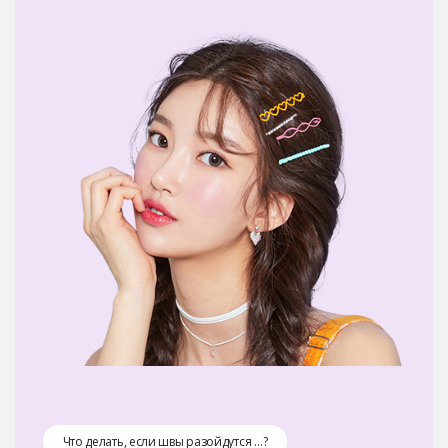
Безопасная хирургия
Консультация
Реальные До/После селфи
Что делать, если швы разойдутся …?