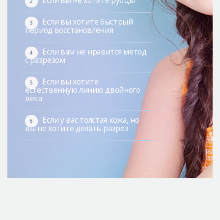
2
Если вы хотите быстрый
3
период восстановления
Если вам не нравится метод
4
с разрезом
Если вы хотите
5
естественную линию двойного
века
Если у вас толстая кожа, но
6
вы не хотите делать разрез