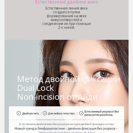
Естественное двойное веко
Естественная линия века
создается путем
формирования на веке
микроотверстий и
соединения их при помоши
2-х нитей.
Метод двойной фиксации
Dual Lock
Non-incision от Айди