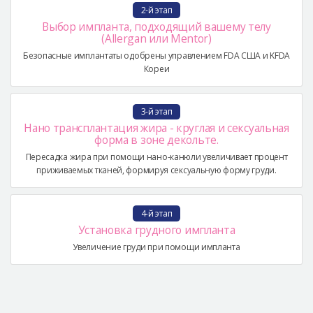
2-й этап
Выбор импланта, подходящий вашему телу
(Allergan или Mentor)
Безопасные имплантаты одобрены управлением FDA США и KFDA
Кореи
3-й этап
Нано трансплантация жира - круглая и сексуальная
форма в зоне декольте.
Пересадка жира при помощи нано-канюли увеличивает процент
приживаемых тканей, формируя сексуальную форму груди.
4-й этап
Установка грудного импланта
Увеличение груди при помощи импланта