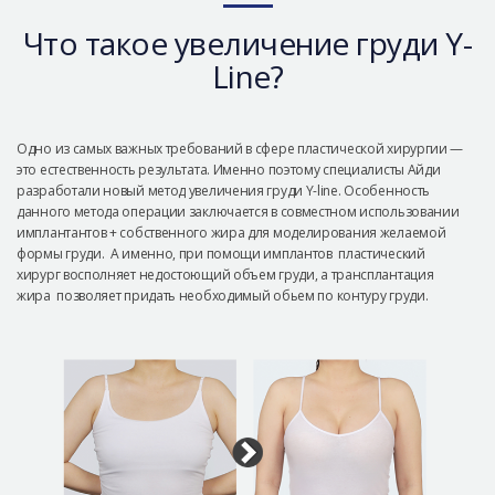
Безопасная хирургия
Что такое увеличение груди Y-
Консультация
Line?
Реальные До/После селфи
Одно из самых важных требований в сфере пластической хирургии —
это естественность результата. Именно поэтому специалисты Айди
разработали новый метод увеличения груди Y-line. Особенность
данного метода операции заключается в совместном использовании
имплантантов + собственного жира для моделирования желаемой
формы груди. А именно, при помощи имплантов пластический
хирург восполняет недостоющий объем груди, а трансплантация
жира позволяет придать необходимый обьем по контуру груди.