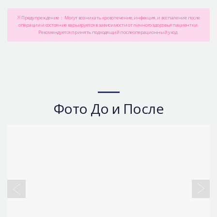
※ Предупреждение： Могут возникать кровотечение, инфекция, и воспаление после
операции и состояние варьируется в зависимости от личного здоровья пациентки.
Рекомендуется принять подходящий послеоперационный уход.
Фото До и После