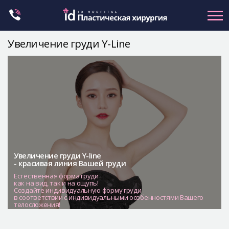
Skip
to
content
Увеличение груди Y-Line
Контуринг лица
Ортогнатическая хирургия
Ринопластика
Пластика глаз
Омоложение
Маммопластика
Увеличение груди Y-line
- красивая линия Вашей груди
Petit
Естественная форма груди
как на вид, так и на ощупь!
Контуринг тела
Создайте индивидуальную форму груди
в соответствии с индивидуальными особенностями Вашего
Let Me In
телосложения!
О клинике id