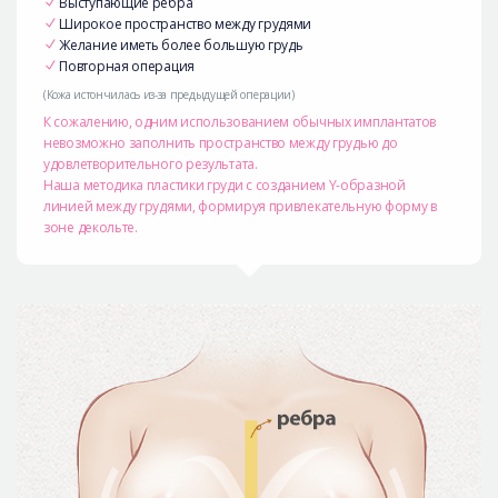
Выступающие рёбра
Широкое пространство между грудями
Желание иметь более большую грудь
Повторная операция
(Кожа истончилась из-за предыдущей операции)
К сожалению, одним использованием обычных имплантатов
невозможно заполнить пространство между грудью до
удовлетворительного результата.
Наша методика пластики груди с созданием Y-образной
линией между грудями, формируя привлекательную форму в
зоне декольте.