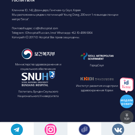
Клиника ID, 142, Досан-деро, Гангнам-гу, Сеул, Корея
Мы расположены рядом с гостиницей Young Dong, 200 м от 1-го выхода станции
метро “Sinsa”.
Почтовой адрес:
cis@idhospital.com
Telegram: IDhospitalRussian, Imo/ Whatsapp: +82-10-4099-5904
Копирайтⓒ 2017 ID Hospital Все права защищены.
Министерство здравоохранения и
Город Сеул
социального обеспечения
Институт развития индустрии
здравоохранения Кореи
Госпиталь Бундан Сеульского
Национального Университета
модели
-ровать
TOP