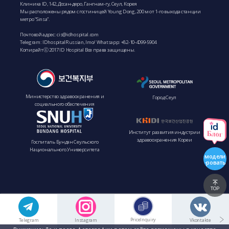
Клиника ID, 142, Досан-деро, Гангнам-гу, Сеул, Корея
Мы расположены рядом с гостиницей Young Dong, 200 м от 1-го выхода станции
метро “Sinsa”.
Почтовой адрес:
cis@idhospital.com
Telegram: IDhospitalRussian, Imo/ Whatsapp: +82-10-4099-5904
Копирайтⓒ 2017 ID Hospital Все права защищены.
Министерство здравоохранения и
Город Сеул
социального обеспечения
Институт развития индустрии
здравоохранения Кореи
Госпиталь Бундан Сеульского
Национального Университета
модели
-ровать
TOP
PriceInquiry
Telegram
Instagram
Vkontakte