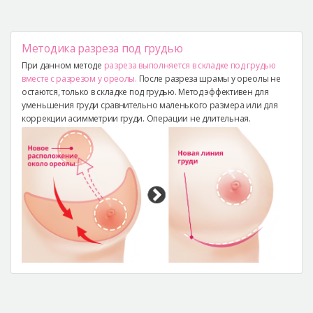
Методика разреза под грудью
При данном методе
разреза выполняется в складке под грудью
вместе с разрезом у ореолы.
После разреза шрамы у ореолы не
остаются, только в складке под грудью. Метод эффективен для
уменьшения груди сравнительно маленького размера или для
коррекции асимметрии груди. Операции не длительная.