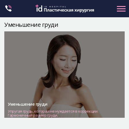
Skip
to
content
Уменьшение груди
Контуринг лица
Ортогнатическая хирургия
Ринопластика
Пластика глаз
Омоложение
Маммопластика
Petit
Контуринг тела
Уменьшение груди
Упругая грудь, которая не нуждается в коррекции.
Let Me In
Гармоничный размер груди.
О клинике id