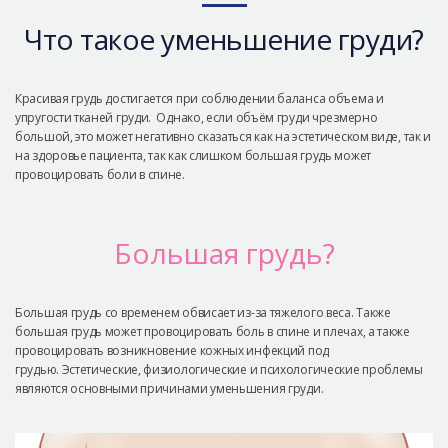
Безопасная хирургия
Что такое уменьшение груди?
Консультация
Реальные До/После селфи
Красивая грудь достигается при соблюдении баланса объема и
упругости тканей груди. Однако, если объём груди чрезмерно
большой, это может негативно сказаться как на эстетическом виде, так и
на здоровье пациента, так как слишком большая грудь может
провоцировать боли в спине.
Большая грудь?
Большая грудь со временем обвисает из-за тяжелого веса. Также
большая грудь может провоцировать боль в спине и плечах, а также
провоцировать возникновение кожных инфекций под
грудью. Эстетические, физиологические и психологические проблемы
являются основными причинами уменьшения груди.