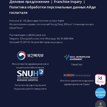
Деловое предложение
Franchise Inquiry
|
|
Политика обработки персональных данных Айди
госпиталя
Клиника ID, 142, Досан-деро, Гангнам-гу, Сеул, Корея
Мы расположены рядом с гостиницей Young Dong, 200 м от 1-го выхода станции
метро “Sinsa”.
Почтовой адрес:
cis@idhospital.com
Telegram: IDhospitalRussian, Imo/ Whatsapp: +82-10-4099-5904
Копирайтⓒ 2017 ID Hospital Все права защищены.
Министерство здравоохранения и
Город Сеул
социального обеспечения
Институт развития индустрии
здравоохранения Кореи
Госпиталь Бундан Сеульского
Национального Университета
модели
-ровать
TOP