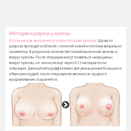
Методика разреза у ореолы
В этом методе выполняется разрез по краю ореолы.
Шрам от
разреза проходит в области с плотной кожей и поэтому визуально
незаметны. В результате количество тканей молочной железы и
вокруг ореолы. После операции могут появиться «морщины»
вокруг ореолы, но они исчезнут через 6-12 месяцев после
операции. Данный метод эффективен для уменьшения больших и
обвисших грудей, после операции возможность грудного
вскармливание сохраняется.