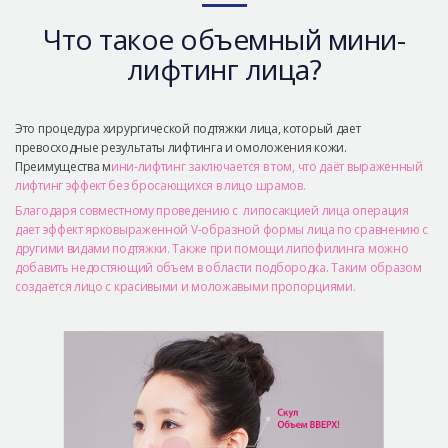
Безопасная хирургия
Что такое объемный мини-
Консультация
лифтинг лица?
Реальные До/После селфи
Это процедура хирургической подтяжки лица, который дает
превосходные результаты лифтинга и омоложения кожи.
Преимущества м
ини-лифтинг заключается в том, что даёт выраженный
лифтинг эффект без бросающихся в лицо шрамов.
Благодаря совместному проведению с липосакцией лица операция
дает эффект ярковыраженной V-образной формы лица по сравнению с
другими видами подтяжки. Также при помощи липофилинга можно
добавить недостяющий объем в области подбородка. Таким образом
создается лицо с красивыми и моложавыми пропорциями.