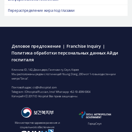
Перераспределение жира под глазами
Деловое предложение
Franchise Inquiry
|
|
Политика обработки персональных данных Айди
госпиталя
Клиника ID, 142, Досан-деро, Гангнам-гу, Сеул, Корея
Мы расположены рядом с гостиницей Young Dong, 200 м от 1-го выхода станции
метро “Sinsa”.
Почтовой адрес:
cis@idhospital.com
Telegram: IDhospitalRussian, Imo/ Whatsapp: +82-10-4099-5904
Копирайтⓒ 2017 ID Hospital Все права защищены.
Министерство здравоохранения и
Город Сеул
социального обеспечения