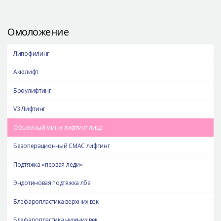
Омоложение
Липофилинг
Акюлифт
Броулифтинг
V3 Лифтинг
Объемный мини-лифтинг лица
Безоперационный СМАС лифтинг
Подтяжка «первая леди»
Эндотиновая подтяжка лба
Блефаропластика верхних век
Блефаропластика нижних век