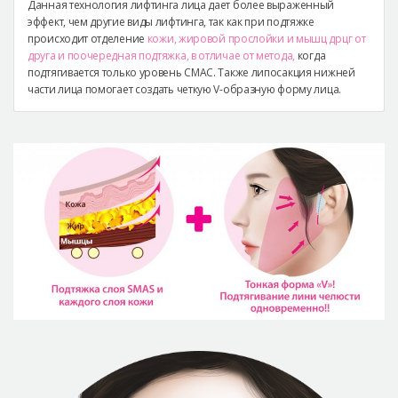
Данная технология лифтинга лица дает более выраженный
эффект, чем другие виды лифтинга, так как при подтяжке
происходит отделение
кожи, жировой прослойки и мышц дрцг от
друга и поочередная подтяжка, в отличае от метода,
когда
подтягивается только уровень СМАС. Также липосакция нижней
части лица помогает создать четкую V-образную форму лица.