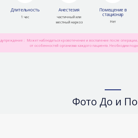
Длительность
Анестезия
Помещение в
стационар
1 час
частичный или
Нет
местный наркоз
дупреждение： Может наблюдаться кровотечение и воспаление после операции, 
от особенностей организма каждого пациента. Необходим под
Фото До и По