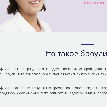
и естественн
Что такое броул
фтинг — это операционная процедура, во время которой удаляетс
. Броулифтинг помогает избавиться от нависшей кожей век без 
фтинг не оставляет визуальных шрамов после операции, так как ра
подтяжку бровей можно легко совместить с другими видами опера