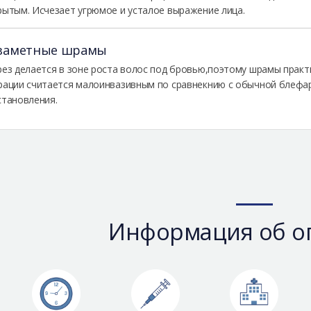
рытым. Исчезает угрюмое и усталое выражение лица.
заметные шрамы
рез делается в зоне роста волос под бровью,поэтому шрамы практ
рации считается малоинвазивным по сравнекнию с обычной блефа
становления.
Информация об о