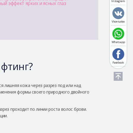
Instagram
ый эффект ярких и ясных глаз
Vkontakte
Whatsapp
ифтинг?
Facebook
я лишняя кожа через разрез под или над
именения формы своего природного двойного
зрез проходит по линии роста волос брови.
ции.