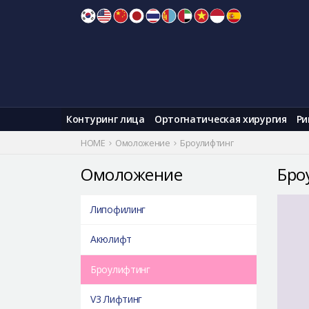
Skip
to
content
Контуринг лица
Ортогнатическая хирургия
Ри
HOME
Омоложение
Броулифтинг
Омоложение
Бро
Липофилинг
Акюлифт
Броулифтинг
V3 Лифтинг