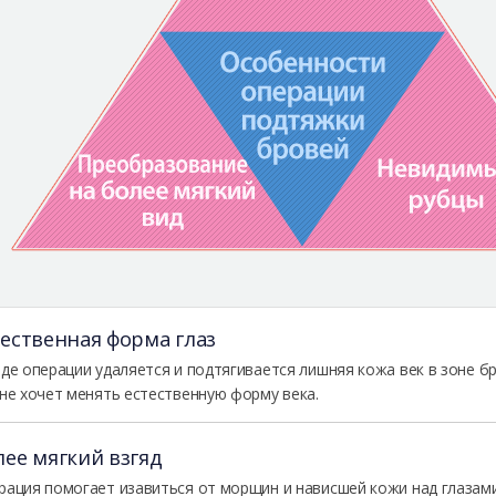
тественная форма глаз
оде операции удаляется и подтягивается лишняя кожа век в зоне б
 не хочет менять естественную форму века.
лее мягкий взгяд
рация помогает изавиться от морщин и нависшей кожи над глазами