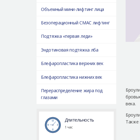
Объемный мини-лифтинг лица
Безоперационный СМАС лифтинг
Подтяжка «первая леди»
Эндотиновая подтяжка лба
Блефаропластика верхних век
Блефаропластика нижних век
Броули
Перераспределение жира под
бровью
глазами
века.
Броули
Длительность
Также 
1 час