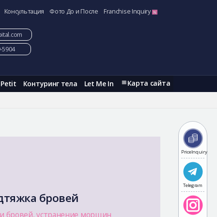
Консультация
Фото До и После
Franchise Inquiry
ital.com
9-5904
Карта сайта
Petit
Контуринг тела
Let Me In
PriceInquiry
Telegram
дтяжка бровей
и бровей, устранение морщин