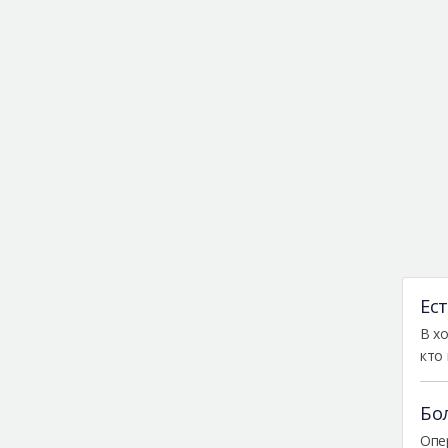
Ес
В х
кто
Бо
Опе