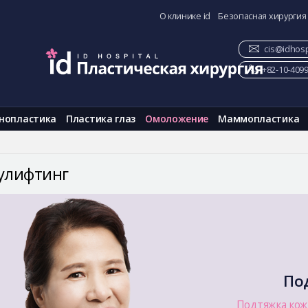
О клинике id
Безопасная хирургия
cis@idhosp
+82-10-409
нопластика
Пластика глаз
Омоложение
Маммопластика
улифтинг
По
Подтяжка кож